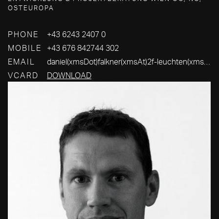
OSTEUROPA
PHONE
+43 6243 2407 0
MOBILE
+43 676 842744 302
EMAIL
daniel(xmsDot)falkner(xmsAt)2f-leuchten(xmsDot)com
VCARD
DOWNLOAD