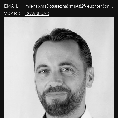
EMAIL
milena(xmsDot)arezina(xmsAt)2f-leuchten(xmsDot)com
VCARD
DOWNLOAD