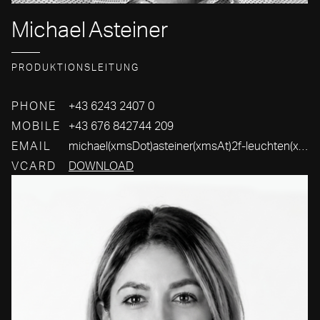
Michael
Asteiner
PRODUKTIONSLEITUNG
PHONE
+43 6243 2407 0
MOBILE
+43 676 842744 209
EMAIL
michael(xmsDot)asteiner(xmsAt)2f-leuchten(xmsDot)com
VCARD
DOWNLOAD