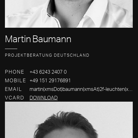
Martin
Baumann
PROJEKTBERATUNG DEUTSCHLAND
PHONE
+43 6243 2407 0
MOBILE
+49 151 29176891
EMAIL
martin(xmsDot)baumann(xmsAt)2f-leuchten(xmsDot)com
VCARD
DOWNLOAD