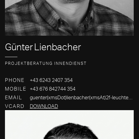
Günter
Lienbacher
PROJEKTBERATUNG INNENDIENST
PHONE
+43 6243 2407 354
MOBILE
+43 676 842744 354
EMAIL
guenter(xmsDot)lienbacher(xmsAt)2f-leuchten(xmsDot)com
VCARD
DOWNLOAD