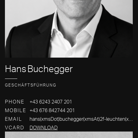
Hans
Buchegger
GESCHÄFTSFÜHRUNG
PHONE
+43 6243 2407 201
MOBILE
+43 676 842744 201
EMAIL
hans(xmsDot)buchegger(xmsAt)2f-leuchten(xmsDot)com
VCARD
DOWNLOAD