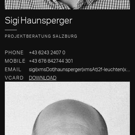
Sigi
Haunsperger
PROJEKTBERATUNG SALZBURG
PHONE
+43 6243 2407 0
MOBILE
+43 676 842744 301
EMAIL
sigi(xmsDot)haunsperger(xmsAt)2f-leuchten(xmsDot)com
VCARD
DOWNLOAD