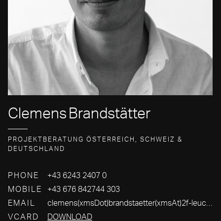
Clemens
Brandstätter
PROJEKTBERATUNG ÖSTERREICH, SCHWEIZ &
DEUTSCHLAND
PHONE
+43 6243 2407 0
MOBILE
+43 676 842744 303
EMAIL
clemens(xmsDot)brandstaetter(xmsAt)2f-leuchten(xmsDot)com
VCARD
DOWNLOAD