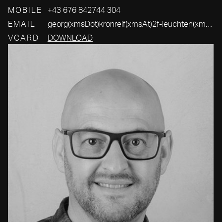
MOBILE
+43 676 842744 304
EMAIL
georg(xmsDot)kronreif(xmsAt)2f-leuchten(xmsDot)com
VCARD
DOWNLOAD